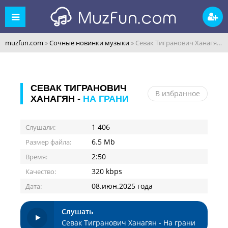
muzfun.com
»
Сочные новинки музыки
» Севак Тигранович Ханагян - На грани
СЕВАК ТИГРАНОВИЧ
В избранное
ХАНАГЯН -
НА ГРАНИ
1 406
Слушали:
6.5 Mb
Размер файла:
2:50
Время:
320 kbps
Качество:
08.июн.2025 года
Дата:
Слушать
Севак Тигранович Ханагян - На грани