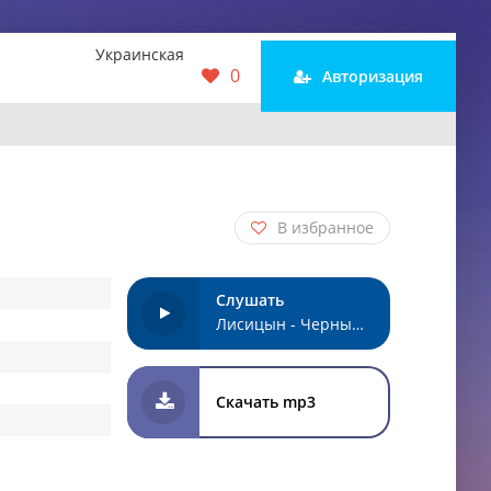
Украинская
0
Авторизация
В избранное
Слушать
Лисицын - Черным-черно
Скачать mp3