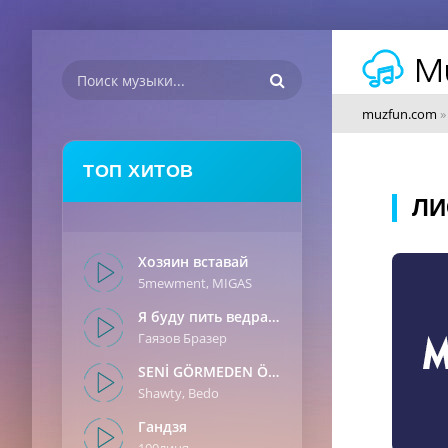
muzfun.com
ТОП ХИТОВ
ЛИ
Хозяин вставай
5mewment, MIGAS
Я буду пить ведрами
Гаязов Бразер
SENİ GÖRMEDEN ÖNCE
Shawty, Bedo
Гандзя