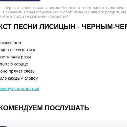
 - Черным-черно скачать песню бесплатно всего одним нажатием н
- Сохранить! Перед скачиванием любой музыки с нашего ресурса, Вы
ля этого следует нажать на - «Слушать»!
КСТ ПЕСНИ ЛИСИЦЫН - ЧЕРНЫМ-ЧЕ
рнымчерно
одно не согреться
азе завяли розы
 пытаю сердце
 оно прячет слёзы
ило каждым словом
мя ушло впустую
вернуть полностью
 в подушке снова
зы твои целую
ные тени балконов
КОМЕНДУЕМ ПОСЛУШАТЬ
кнах дымят сигареты
 потускнело и снова