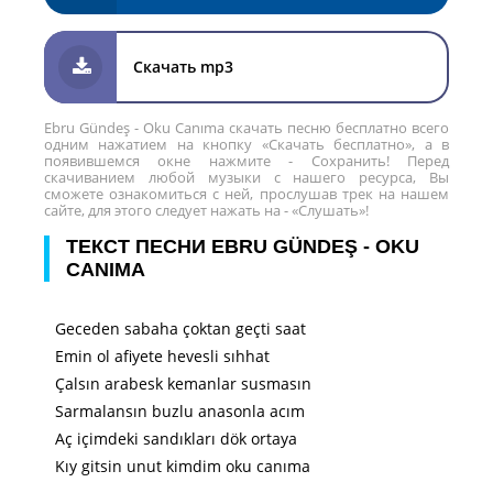
Скачать mp3
Ebru Gündeş - Oku Canıma скачать песню бесплатно всего
одним нажатием на кнопку «Скачать бесплатно», а в
появившемся окне нажмите - Сохранить! Перед
скачиванием любой музыки с нашего ресурса, Вы
сможете ознакомиться с ней, прослушав трек на нашем
сайте, для этого следует нажать на - «Слушать»!
ТЕКСТ ПЕСНИ EBRU GÜNDEŞ - OKU
CANIMA
Geceden sabaha çoktan geçti saat
Emin ol afiyete hevesli sıhhat
Çalsın arabesk kemanlar susmasın
Sarmalansın buzlu anasonla acım
Aç içimdeki sandıkları dök ortaya
Kıy gitsin unut kimdim oku canıma