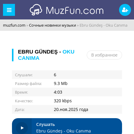
muzfun.com
»
Сочные новинки музыки
» Ebru Gündeş - Oku Canıma
EBRU GÜNDEŞ -
OKU
В избранное
CANIMA
6
Слушали:
9.3 Mb
Размер файла:
4:03
Время:
320 kbps
Качество:
20.ноя.2025 года
Дата:
Слушать
Ebru Gündeş - Oku Canıma