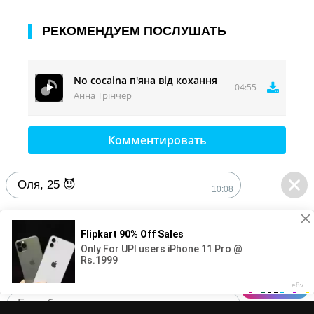
Я сделал банк тут грязный нал
И чистый кайф закрытый клуб
РЕКОМЕНДУЕМ ПОСЛУШАТЬ
Смотри на меня бэйби тут полно моделей
Мы VIP клиенты для местного картеля
No cocaina п'яна від кохання
И сегодня на ужин будет Kush или тем хуже
04:55
Анна Трінчер
Будет туса будет грустно тынь и coca в деле
У нас можно оружия а нужно ли да нужно
Я купил себе machine gun бич я словно Келли
Комментировать
Blanca Cocaina бланты вечерина надо надавить
на газ
Оля, 25 😈
Blanca Cocaina бланты вечерина мама не звони
10:08
сейчас
Диджей сведет меня тебя смотри на меня
1
Ты же сведешь меня с ума
Backyard заряжен не надо пляжей
Без обязательств и лишних слов,
Поляна алко мы не бодяжим
только сегодня 💦
Ща папа ляжет она попляшет
Хочет мой стафчик мои бумажки