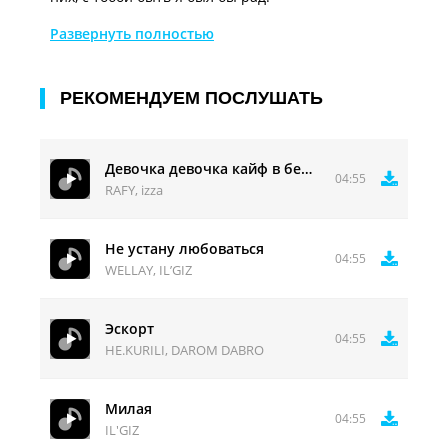
Ты достойна большего, моя девчонка ты как
Развернуть полностью
маленький котенок - нравишься всё больше!
Я б достал тебе звезду с тобой так приятно!
Ты моя малая, ты моя святая подари хоть на
РЕКОМЕНДУЕМ ПОСЛУШАТЬ
секунду мне поцелуй!
Лишнего не надо, утоли мой покой она такая
Девочка девочка кайф в белом платье
милая, девочка без вопросов!
04:55
RAFY, izza
Фигурка бесподобна, а глазки словно космос она
как хулиганка, любит подурачиться!
Я её люблю - она смотрит, улыбается она такая
Не устану любоваться
04:55
WELLAY, IL’GIZ
милая, девочка без вопросов!
Фигурка бесподобна, а глазки словно космос она
как хулиганка, любит подурачиться!
Эскорт
04:55
Я её люблю - она смотрит, улыбается твоя улыбка
НЕ.KURILI, DAROM DABRO
лучше всех на свете!
Ты мой ангел, самая милая леди с тобою так я
Милая
04:55
сказочно богат!
IL'GIZ
Но только ты у меня одна в тебе нашёл то, что я