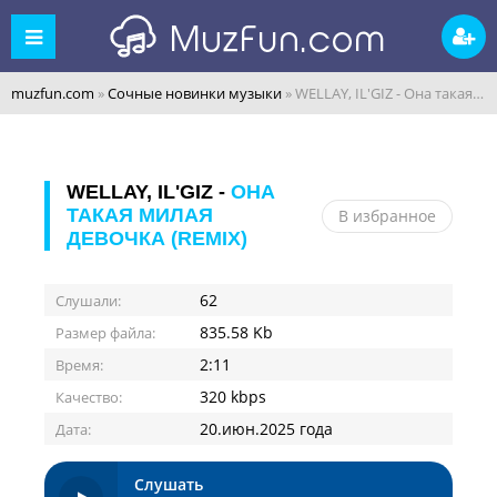
muzfun.com
»
Сочные новинки музыки
» WELLAY, IL'GIZ - Она такая милая девочка (Remix)
WELLAY, IL'GIZ -
ОНА
ТАКАЯ МИЛАЯ
В избранное
ДЕВОЧКА (REMIX)
62
Слушали:
835.58 Kb
Размер файла:
2:11
Время:
320 kbps
Качество:
20.июн.2025 года
Дата:
Слушать