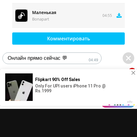
искал!
Маленькая
Твои глаза, я на них очень запал любовь твоя -
04:55
Bonapart
как чистый океан!
И в нём утонуть могу только я она такая милая,
девочка без вопросов!
Комментировать
Фигурка бесподобна, а глазки словно космос она
как хулиганка, любит подурачиться!
Онлайн прямо сейчас 💬
Я её люблю - она смотрит, улыбается она такая
04:49
милая, девочка без вопросов!
1
Фигурка бесподобна, а глазки словно космос она
как хулиганка, любит подурачиться!
Я её люблю - она смотрит, улыбается .
DMCA
Контакты
© 2025-2026 MuzFun.com | Правообладателям - adm.dmca@gmail.com