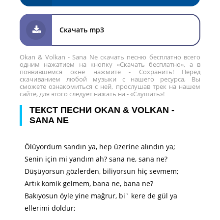
Скачать mp3
Okan & Volkan - Sana Ne скачать песню бесплатно всего
одним нажатием на кнопку «Скачать бесплатно», а в
появившемся окне нажмите - Сохранить! Перед
скачиванием любой музыки с нашего ресурса, Вы
сможете ознакомиться с ней, прослушав трек на нашем
сайте, для этого следует нажать на - «Слушать»!
ТЕКСТ ПЕСНИ OKAN & VOLKAN -
SANA NE
Ölüyordum sandın ya, hep üzerine alındın ya;
Senin için mi yandım ah? sana ne, sana ne?
Düşüyorsun gözlerden, biliyorsun hiç sevmem;
Artık komik gelmem, bana ne, bana ne?
Bakıyosun öyle yine mağrur, bi` kere de gül ya
ellerimi doldur;