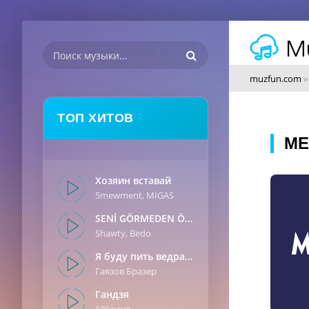
muzfun.com
ТОП ХИТОВ
ME
Хозяин вставай
5mewment, MIGAS
SENİ GÖRMEDEN ÖNCE
Shawty, Bedo
Я буду пить ведрами
Гаязов Бразер
Гандзя