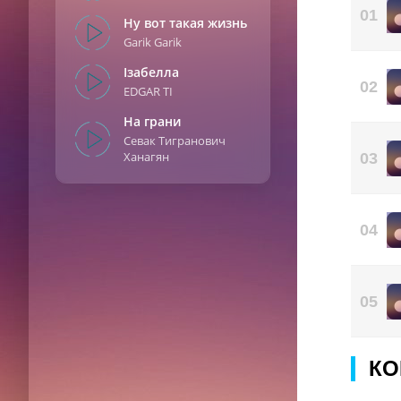
Sesl
01
Ну вот такая жизнь
En 
Garik Garik
Hev
Zorl
Ізабелла
02
EDGAR TI
İk
Kalb
На грани
Fade
Севак Тигранович
Ханагян
03
Ne 
Kan
Favo
04
05
КО