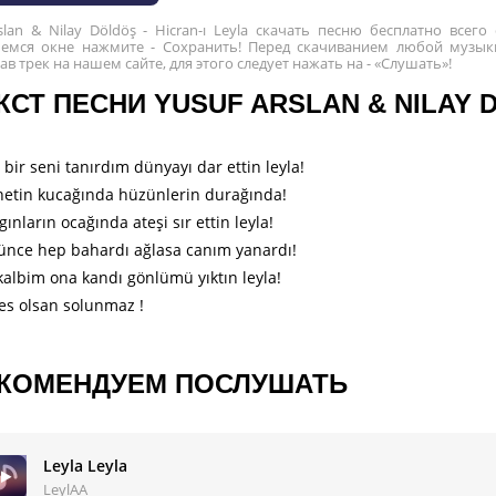
slan & Nilay Döldöş - Hicran-ı Leyla скачать песню бесплатно все
емся окне нажмите - Сохранить! Перед скачиванием любой музыки
в трек на нашем сайте, для этого следует нажать на - «Слушать»!
КСТ ПЕСНИ YUSUF ARSLAN & NILAY D
 bir seni tanırdım dünyayı dar ettin leyla!
netin kucağında hüzünlerin durağında!
ınların ocağında ateşi sır ettin leyla!
ünce hep bahardı ağlasa canım yanardı!
kalbim ona kandı gönlümü yıktın leyla!
es olsan solunmaz !
КОМЕНДУЕМ ПОСЛУШАТЬ
Leyla Leyla
LeylAA