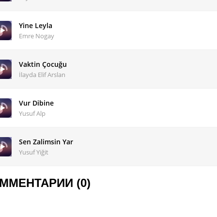
Yine Leyla
Emre Nogay
Vaktin Çocuğu
İlayda Elif Arslan
Vur Dibine
Yusuf Alp
Sen Zalimsin Yar
Yusuf Yiğit
ММЕНТАРИИ (0)