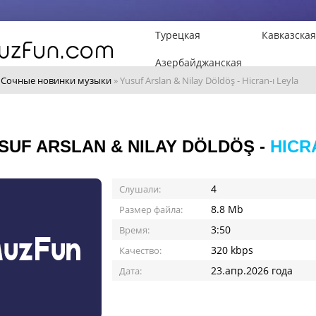
Турецкая
Кавказская
Азербайджанская
»
Сочные новинки музыки
» Yusuf Arslan & Nilay Döldöş - Hicran-ı Leyla
SUF ARSLAN & NILAY DÖLDÖŞ -
HICR
4
Слушали:
8.8 Mb
Размер файла:
3:50
Время:
320 kbps
Качество:
23.апр.2026 года
Дата: