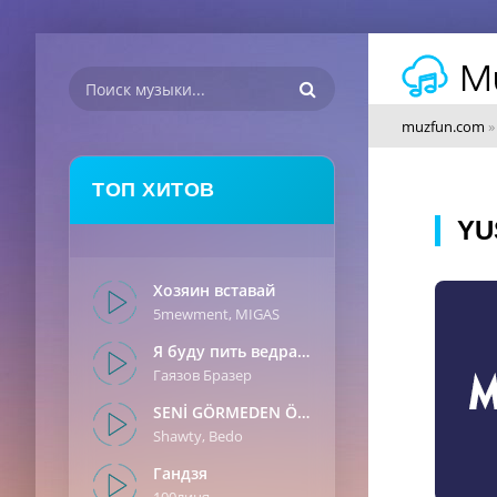
muzfun.com
ТОП ХИТОВ
YU
Хозяин вставай
5mewment, MIGAS
Я буду пить ведрами
Гаязов Бразер
SENİ GÖRMEDEN ÖNCE
Shawty, Bedo
Гандзя