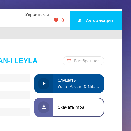
Украинская
0
Авторизация
AN-I LEYLA
В избранное
Слушать
Yusuf Arslan & Nilay Döldöş - Hicran-ı Leyla
Скачать mp3