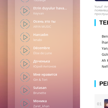
100лиця
Yusuf Ar
Etrin duyulur havada
появивш
Keyvan
прослуша
Oсень это ты
ТЕ
ARYA MUSIC
Harcadın
Ben
lenabi
İha
Décembre
Yang
Élise de Lune
Gül
Ah 
Доченька
Юрий Антонов
Nef
Мне нравится
Gin & Tori
РЕ
Sutasan
Brunette
Моника
01
Zaret_khan