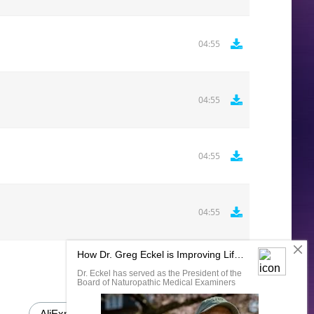
04:55
04:55
04:55
04:55
Комментировать