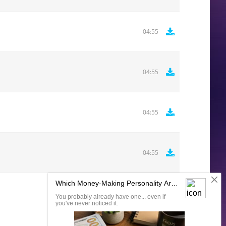
04:55
04:55
04:55
04:55
Комментировать