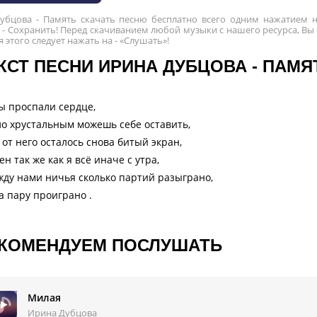
убцова - Память скачать песню бесплатно всего одним нажатием н
- Сохранить! Перед скачиванием любой музыки с нашего ресурса, Вы
ля этого следует нажать на - «Слушать»!
КСТ ПЕСНИ ИРИНА ДУБЦОВА - ПАМЯ
ы проспали сердце,
о хрустальным можешь себе оставить,
 от него осталось снова битый экран,
ен так же как я всё иначе с утра,
ду нами ничья сколько партий разыграно,
а пару проиграно .
КОМЕНДУЕМ ПОСЛУШАТЬ
Милая
Ирина Дубцова