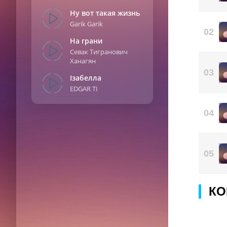
Ну вот такая жизнь
Garik Garik
02
На грани
Севак Тигранович
Ханагян
03
Ізабелла
EDGAR TI
04
05
КО