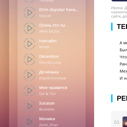
100лиця
Ирина Д
Etrin duyulur havada
нажмите 
Keyvan
сайте, д
Oсень это ты
ТЕ
ARYA MUSIC
Harcadın
А м
lenabi
Был
Décembre
Что
Élise de Lune
Ран
Меж
Доченька
Юрий Антонов
И н
Мне нравится
Gin & Tori
РЕ
Sutasan
Brunette
Моника
01
Zaret_khan