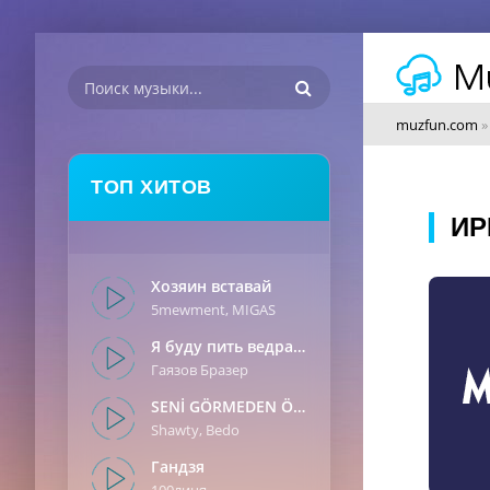
muzfun.com
ТОП ХИТОВ
ИР
Хозяин вставай
5mewment, MIGAS
Я буду пить ведрами
Гаязов Бразер
SENİ GÖRMEDEN ÖNCE
Shawty, Bedo
Гандзя