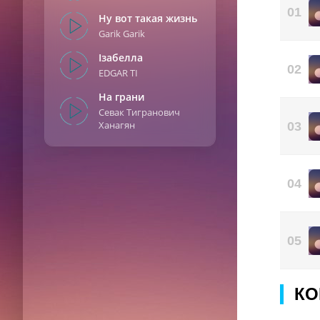
01
Ну вот такая жизнь
Garik Garik
Ізабелла
02
EDGAR TI
На грани
Севак Тигранович
Ханагян
03
04
05
КО