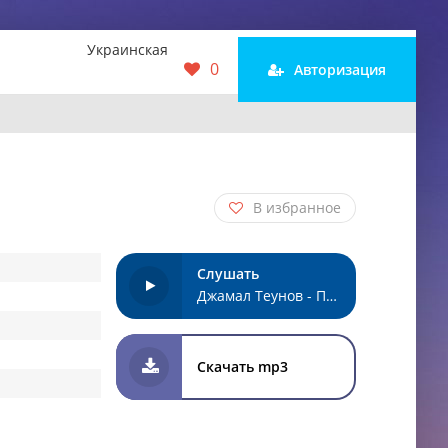
Украинская
0
Авторизация
В избранное
Слушать
Джамал Теунов - Помним
Скачать mp3