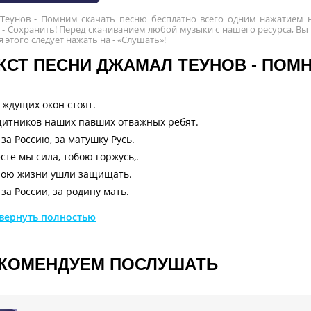
Теунов - Помним скачать песню бесплатно всего одним нажатием н
- Сохранить! Перед скачиванием любой музыки с нашего ресурса, Вы
ля этого следует нажать на - «Слушать»!
КСТ ПЕСНИ ДЖАМАЛ ТЕУНОВ - ПОМ
 ждущих окон стоят.
итников наших павших отважных ребят.
за Россию, за матушку Русь.
сте мы сила, тобою горжусь,.
ою жизни ушли защищать.
за России, за родину мать.
ою жизни ушли защищать.
вернуть полностью
за Россию, за родину мать.
ою жизни ушли защищать.
за Россию, за родину мать.
КОМЕНДУЕМ ПОСЛУШАТЬ
ою жизни ушли защищать.