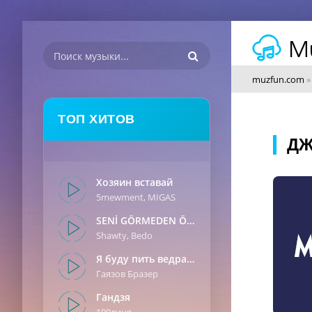
muzfun.com
ТОП ХИТОВ
ДЖ
Хозяин вставай
5mewment, MIGAS
SENİ GÖRMEDEN ÖNCE
Shawty, Bedo
Я буду пить ведрами
Гаязов Бразер
Гандзя