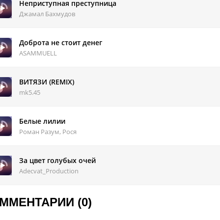
Неприступная преступница
Джамал Бахмудов
Доброта не стоит денег
ASAMMUELL
ВИТЯЗИ (REMIX)
mk5.45
Белые лилии
Роман Разум, Рося
За цвет голубых очей
Adecvat_Production
ММЕНТАРИИ (0)