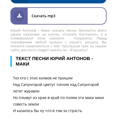
Скачать mp3
Юрий Антонов - Маки скачать песню бесплатно всего
одним нажатием на кнопку «Скачать бесплатно», а в
появившемся окне нажмите - Сохранить! Перед
скачиванием любой музыки с нашего ресурса, Вы
сможете ознакомиться с ней, прослушав трек на нашем
сайте, для этого следует нажать на - «Слушать»!
ТЕКСТ ПЕСНИ ЮРИЙ АНТОНОВ -
МАКИ
Тех кто с этих холмов не пpишли
Hад Сапунгоpой цветут тополя над Сапунгоpой
летят жуpавли
Но плывут из кpая в кpай по полям эти маки маки
совесть земли
И казалось бы ну что в том за стpасть