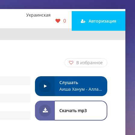
Украинская
0
Авторизация
В избранное
Слушать
Аиша Ханум - Аллагьу Аллагь
Скачать mp3