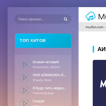
muzfun.com
ТОП ХИТОВ
АИ
Хозяин вставай
5mewment, MIGAS
SENİ GÖRMEDEN ÖNCE
Shawty, Bedo
Я буду пить ведрами
Гаязов Бразер
Гандзя