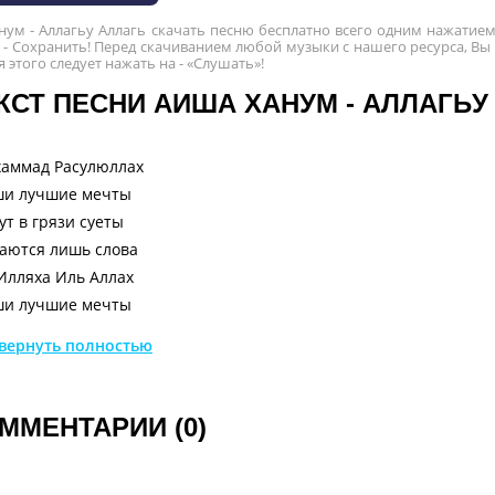
ум - Аллагьу Аллагь скачать песню бесплатно всего одним нажатием
- Сохранить! Перед скачиванием любой музыки с нашего ресурса, Вы
ля этого следует нажать на - «Слушать»!
КСТ ПЕСНИ АИША ХАНУМ - АЛЛАГЬУ
аммад Расулюллах
и лучшие мечты
ут в грязи суеты
аются лишь слова
Илляха Иль Аллах
и лучшие мечты
ут в грязи суеты
вернуть полностью
аются лишь слова
Илляха Иль Аллах
 последний смертный час
ММЕНТАРИИ (0)
ько вера греет нас
рят сердце и уста