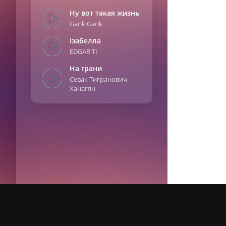
Ля 
Ну вот такая жизнь
И в
Garik Garik
Тол
Вто
Ізабелла
EDGAR TI
Ля 
Ля 
На грани
Ля 
Севак Тигранович
Ханагян
Ля 
Мух
Уте
Вдо
Пам
Ля 
Уте
Вдо
DMCA
Контакты