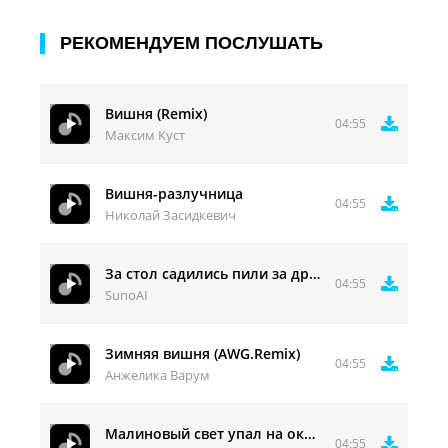
РЕКОМЕНДУЕМ ПОСЛУШАТЬ
Вишня (Remix)
04:55
Максим Куст
Вишня-разлучница
04:55
Николай Засидкевич
За стол садились пили за друзей
04:55
SunoAI
Зимняя вишня (AWG.Remix)
04:55
Анжелика Варум
Малиновый свет упал на окна
04:55