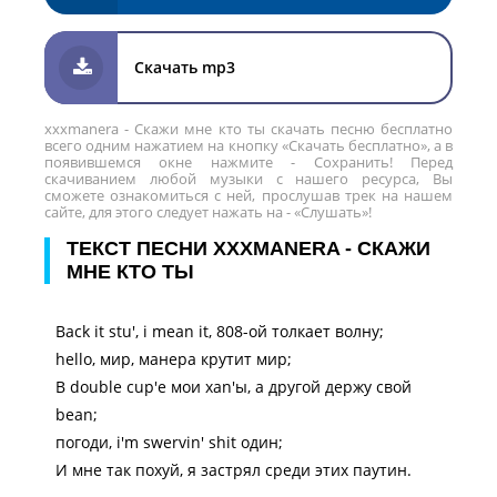
Скачать mp3
xxxmanera - Скажи мне кто ты скачать песню бесплатно
всего одним нажатием на кнопку «Скачать бесплатно», а в
появившемся окне нажмите - Сохранить! Перед
скачиванием любой музыки с нашего ресурса, Вы
сможете ознакомиться с ней, прослушав трек на нашем
сайте, для этого следует нажать на - «Слушать»!
ТЕКСТ ПЕСНИ XXXMANERA - СКАЖИ
МНЕ КТО ТЫ
Back it stu', i mean it, 808-ой толкает волну;
hello, мир, манера крутит мир;
В double cup'е мои xan'ы, а другой держу свой
bean;
погоди, i'm swervin' shit один;
И мне так похуй, я застрял среди этих паутин.