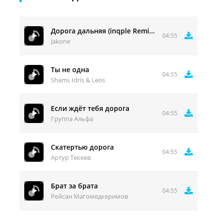
Дорога дальняя (inqple Remix) (Slowed)
04:55
Jakone
Ты не одна
04:55
Shami, Idris & Leos
Если ждёт тебя дорога
04:55
Группа Альфа
Скатертью дорога
04:55
Артур Текеев
Брат за брата
04:55
Рейсан Магомедкеримов