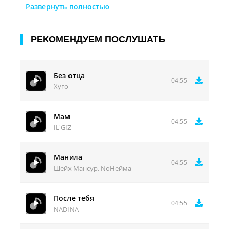
А себе... Я б вернул, те года то тепло, своё
Развернуть полностью
детство!
Что тихо ушло !
РЕКОМЕНДУЕМ ПОСЛУШАТЬ
Без отца
04:55
Хуго
Мам
04:55
IL'GIZ
Манила
04:55
Шейх Мансур, NoНейма
После тебя
04:55
NADINA