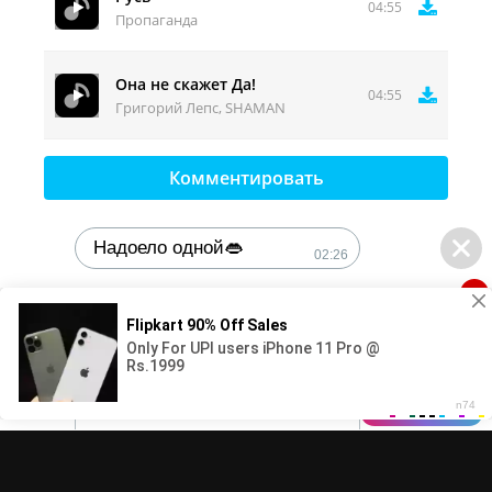
04:55
Пропаганда
Она не скажет Да!
04:55
Григорий Лепс, SHAMAN
Комментировать
Надоело одной👄
02:26
1
🔞Может, изменим это?💦
02:26
DMCA
Контакты