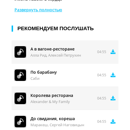
А на публике чужие
Развернуть полностью
Будем говорить
Говорить что не знакомы
РЕКОМЕНДУЕМ ПОСЛУШАТЬ
А в вагоне-ресторане
04:55
Алла Рид, Алексей Петрухин
По барабану
04:55
Саби
Королева ресторана
04:55
Alexander & My Family
До свидания, кореша
04:55
Маракеш, Сергей Наговицын