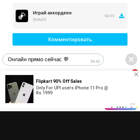
Играй аккордеон
04:55
SHAXO
Комментировать
Онлайн прямо сейчас 💬
04:41
1
DMCA
Контакты
© 2025-2026 MuzFun.com | Правообладателям - adm.dmca@gmail.com