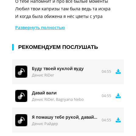
О тебе напомнит и про все былые моменты
Любил твои капризы там была ведь та искра
И когда была обижена я нёс цветы с утра
Может ты была судьба и я бездарно упустил
Развернуть полностью
Время лечит но порез тот так и не зажил
Любовь на окурке догорает
РЕКОМЕНДУЕМ ПОСЛУШАТЬ
Буду твоей куклой вуду
04:55
Денис RiDer
Давай вали
04:55
Денис RiDer, Bagryana Nebo
Я помашу тебе рукой, давай вали
04:55
Денис Райдер