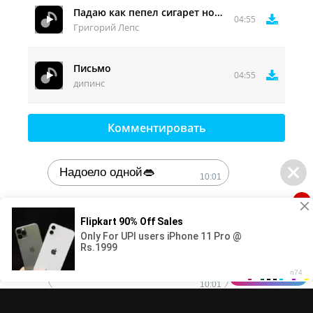
Падаю как пепел сигарет но твоя любовь
04:55
Григорий Лепс
Письмо
04:55
дипинс
Комментировать
Надоело одной👄
10:01
1
🔞Может, изменим это?💦
10:01
DMCA
Контакты