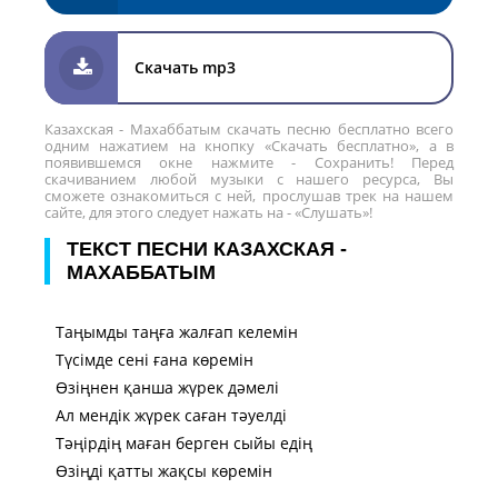
Скачать mp3
Казахская - Махаббатым скачать песню бесплатно всего
одним нажатием на кнопку «Скачать бесплатно», а в
появившемся окне нажмите - Сохранить! Перед
скачиванием любой музыки с нашего ресурса, Вы
сможете ознакомиться с ней, прослушав трек на нашем
сайте, для этого следует нажать на - «Слушать»!
ТЕКСТ ПЕСНИ КАЗАХСКАЯ -
МАХАББАТЫМ
Таңымды таңға жалғап келемін
Түсімде сені ғана көремін
Өзіңнен қанша жүрек дәмелі
Ал мендік жүрек саған тәуелді
Тәңірдің маған берген сыйы едің
Өзіңді қатты жақсы көремін