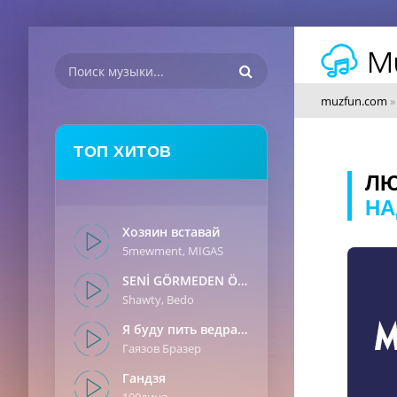
muzfun.com
ТОП ХИТОВ
ЛЮ
НА
Хозяин вставай
5mewment, MIGAS
SENİ GÖRMEDEN ÖNCE
Shawty, Bedo
Я буду пить ведрами
Гаязов Бразер
Гандзя