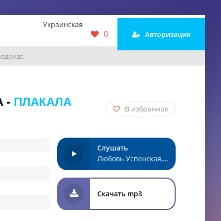
Украинская
0
Авторизация
 надежда
 -
ПЛАКАЛА
В избранное
Слушать
Любовь Успенская, Jakone, Kiliana - Плакала надежда
Скачать mp3