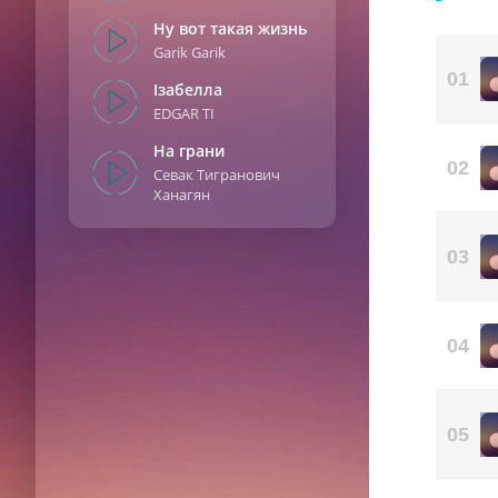
Ну вот такая жизнь
Garik Garik
01
Ізабелла
EDGAR TI
На грани
02
Севак Тигранович
Ханагян
03
04
05