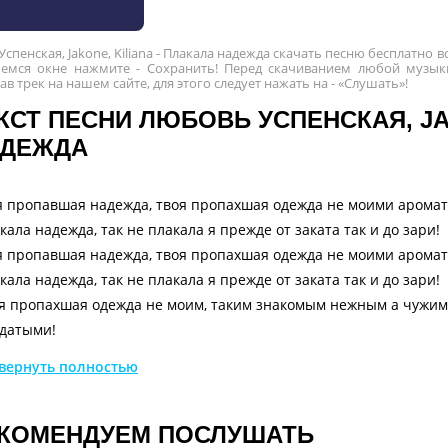
спенская, Jakone, Kiliana - Плакала надежда скачать песню бесплатно 
емся окне нажмите - Сохранить! Перед скачиванием любой музыки
в трек на нашем сайте, для этого следует нажать на - «Слушать»!
КСТ ПЕСНИ ЛЮБОВЬ УСПЕНСКАЯ, JAK
ДЕЖДА
 пропавшая надежда, твоя пропахшая одежда не моими аромат
кала надежда, так не плакала я прежде от заката так и до зари!
 пропавшая надежда, твоя пропахшая одежда не моими аромат
кала надежда, так не плакала я прежде от заката так и до зари!
я пропахшая одежда не моим, таким знакомым нежным а чужими,
датыми!
пропадал ночами с ними где-то, отключённый до рассвета обр
вернуть полностью
 десять сплю уже сама крепко, без тебя, ты тусовался в центре о
так и не стал нормальным, верным, ну а я той самой первой !
КОМЕНДУЕМ ПОСЛУШАТЬ