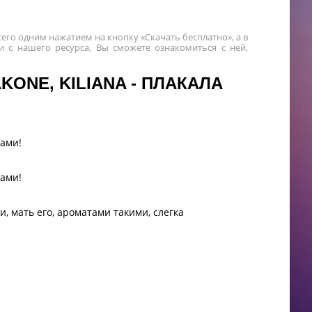
всего одним нажатием на кнопку «Скачать бесплатно», а в
 с нашего ресурса, Вы сможете ознакомиться с ней,
ONE, KILIANA - ПЛАКАЛА
ами!
ами!
 мать его, ароматами такими, слегка
ечённый на суррогат любви!
бнимал, целовал, наверно, не меня!