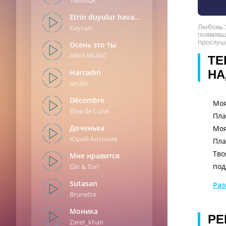
100лиця
Etrin duyulur havada
Любовь У
Keyvan
появивш
прослуша
Oсень это ты
ARYA MUSIC
ТЕ
Harcadın
НА
lenabi
Décembre
Моя
Élise de Lune
Пла
Доченька
Моя
Юрий Антонов
Пла
Тво
Мне нравится
под
Gin & Tori
Ты 
Sutasan
Раз
Я в
Brunette
Ты 
Моника
РЕ
Zaret_khan