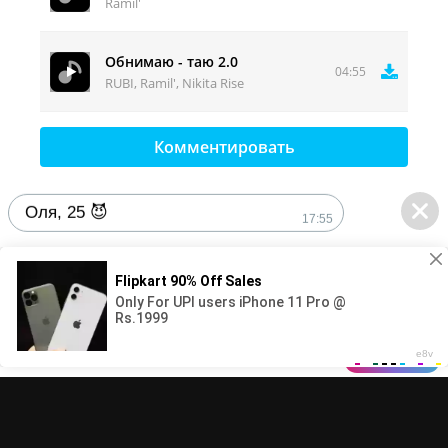
Ramil'
Из головы не удалить ведь я везде на репите
Без обид конечно позже будет полегче
Обнимаю - таю 2.0
У меня кровь на одежде твоя порезана печень
04:55
RUBI, Ramil', Nikita Rise
Перо под ребро ведь ты теперь не со мной
Комментировать
Оля, 25 😈
17:55
1
DMCA
Контакты
© 2025-2026 MuzFun.com | Правообладателям - adm.dmca@gmail.com