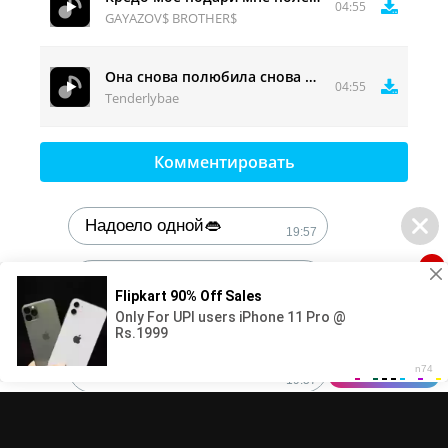
04:55
GAYAZOV$ BROTHER$
Она снова полюбила снова не того
04:55
Tenderlybae
Комментировать
Надоело одной👄
19:57
1
🔞Может, изменим это?💦
19:57
DMCA
Контакты