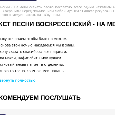
енский - На мели скачать песню бесплатно всего одним нажатием н
- Сохранить! Перед скачиванием любой музыки с нашего ресурса, Вы
ля этого следует нажать на - «Слушать»!
КСТ ПЕСНИ ВОСКРЕСЕНСКИЙ - НА М
ыку включаем чтобы било по мозгам.
снова этой ночью накидаемся мы в хлам.
 хочу сказать спасибо за все пацанам.
ва махач, нафиг сбиты мои кулаки.
стковый вновь пытает в отделении.
мною то толпа, со мною мои пацаны.
 снова не хватает денег, снова на мели.
вернуть полностью
ва махач, нафиг сбиты мои кулаки.
стковый вновь пытает в отделении.
мною то толпа, со мною мои пацаны.
КОМЕНДУЕМ ПОСЛУШАТЬ
 снова не хватает денег, снова на мели.
юшон на глаза надеваем.