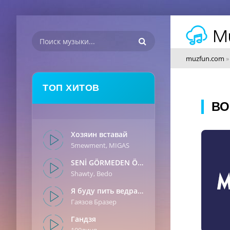
muzfun.com
ТОП ХИТОВ
ВО
Хозяин вставай
5mewment, MIGAS
SENİ GÖRMEDEN ÖNCE
Shawty, Bedo
Я буду пить ведрами
Гаязов Бразер
Гандзя