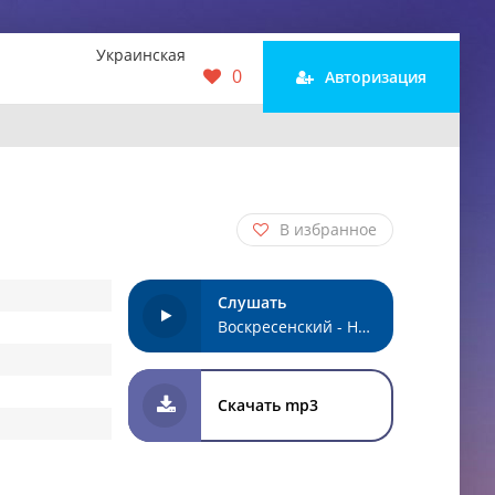
Украинская
0
Авторизация
В избранное
Слушать
Воскресенский - На мели
Скачать mp3