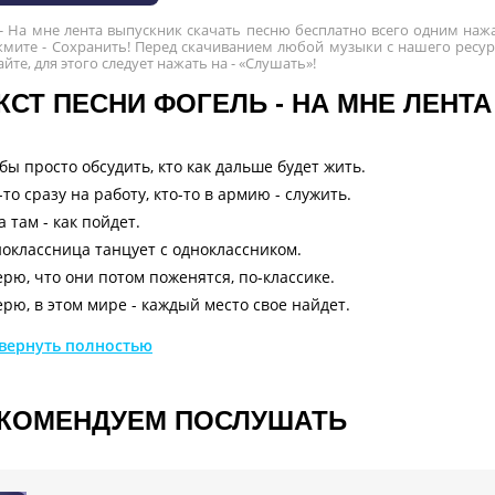
 На мне лента выпускник скачать песню бесплатно всего одним нажа
мите - Сохранить! Перед скачиванием любой музыки с нашего ресурс
йте, для этого следует нажать на - «Слушать»!
КСТ ПЕСНИ ФОГЕЛЬ - НА МНЕ ЛЕНТ
бы просто обсудить, кто как дальше будет жить.
-то сразу на работу, кто-то в армию - служить.
 а там - как пойдет.
оклассница танцует с одноклассником.
ерю, что они потом поженятся, по-классике.
ерю, в этом мире - каждый место свое найдет.
ого не понимаю, от чего до жути больно.
вернуть полностью
, что от себя оставим - фотографии в альбоме.
 будем пересматривать не раз.
 будем пересматривать не раз!
КОМЕНДУЕМ ПОСЛУШАТЬ