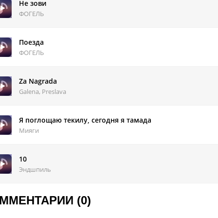
Не зови
ФОГЕЛЬ
Поезда
ФОГЕЛЬ
Za Nagrada
Galena, Preslava
Я поглощаю текилу, сегодня я тамада
Мияги
10
Эндшпиль
ММЕНТАРИИ (0)