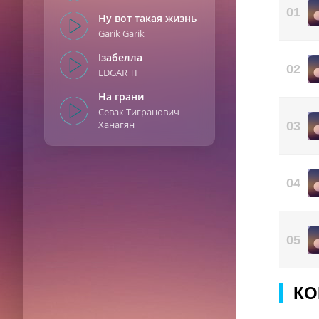
01
Ну вот такая жизнь
Garik Garik
Ізабелла
02
EDGAR TI
На грани
Севак Тигранович
Ханагян
03
04
05
КО