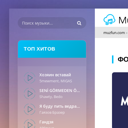
muzfun.com
ТОП ХИТОВ
ФО
Хозяин вставай
5mewment, MIGAS
SENİ GÖRMEDEN ÖNCE
Shawty, Bedo
Я буду пить ведрами
Гаязов Бразер
Гандзя