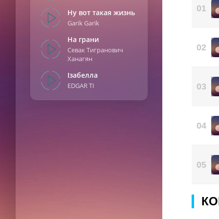
Зад
01
Ну вот такая жизнь
Не 
Garik Garik
В о
Что
На грани
02
Севак Тигранович
Тёп
Ханагян
Я л
Ізабелла
EDGAR TI
03
04
05
КО