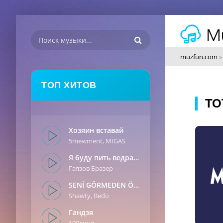
muzfun.com
ТОП ХИТОВ
ТО
Хозяин вставай
5mewment, MIGAS
Я буду пить ведрами
Гаязов Бразер
SENİ GÖRMEDEN ÖNCE
Shawty, Bedo
Гандзя