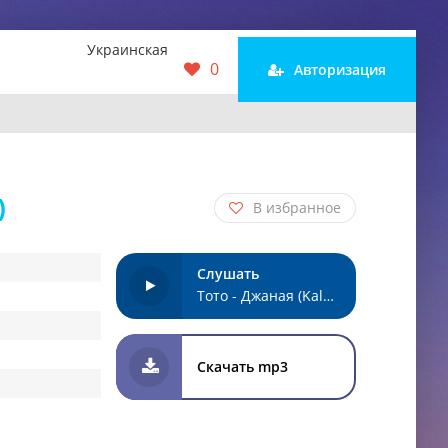
Украинская
0
Авторизация
)
В избранное
Слушать
Тото - Джаная (KalashnikoFF Remix)
Скачать mp3