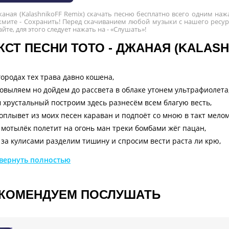
жаная (KalashnikoFF Remix) скачать песню бесплатно всего одним на
мите - Сохранить! Перед скачиванием любой музыки с нашего ресурс
йте, для этого следует нажать на - «Слушать»!
КСТ ПЕСНИ ТОТО - ДЖАНАЯ (KALASH
городах тех трава давно кошена,
овыляем но дойдем до рассвета в облаке утонем ультрафиолета
 хрустальный построим здесь разнесём всем благую весть,
оплывет из моих песен караван и подпоёт со мною в такт мелом
 мотылёк полетит на огонь ман треки бомбами жёг пацан,
за кулисами разделим тишину и спросим вести раста ли крю,
 загуглили, там шазам тото да басами дали по низам,
вернуть полностью
 из Вавилона да по полю намотал урбан бросил, бросил скандал
ы тёмные да простор дар природы моей густой,
урманит голову, окаянная в поле больше не ходи,
КОМЕНДУЕМ ПОСЛУШАТЬ
зови меня позабыта та земля позаброшена,
городах тех трава давно кошена,