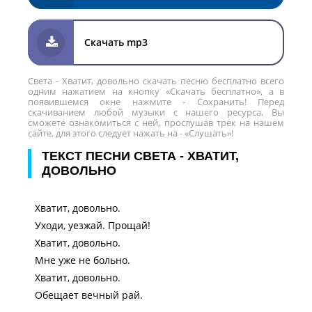
Скачать mp3
Света - Хватит, довольно скачать песню бесплатно всего
одним нажатием на кнопку «Скачать бесплатно», а в
появившемся окне нажмите - Сохранить! Перед
скачиванием любой музыки с нашего ресурса, Вы
сможете ознакомиться с ней, прослушав трек на нашем
сайте, для этого следует нажать на - «Слушать»!
ТЕКСТ ПЕСНИ СВЕТА - ХВАТИТ,
ДОВОЛЬНО
Хватит, довольно.
Уходи, уезжай. Прощай!
Хватит, довольно.
Мне уже не больно.
Хватит, довольно.
Обещает вечный рай.