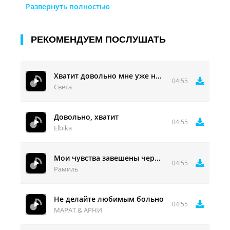
Хватит, довольно.
Развернуть полностью
Мне уже не больно.
Хватит, довольно.
Уходи, уезжай. Прощай!
РЕКОМЕНДУЕМ ПОСЛУШАТЬ
Хватит, довольно.
Мне уже не больно.
Хватит довольно мне уже не больно
Хватит, довольно.
04:55
Света
Обещает вечный рай.
Хватит, довольно.
Мне уже не больно.
Довольно, хватит
04:55
Elbika
Хватит, довольно.
Мои чувства завешены черной ленточкой
04:55
Рамиль
Не делайте любимым больно
04:55
МАРАТ & АРНИ