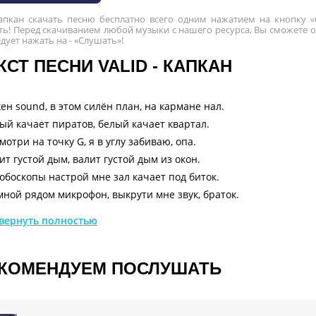
 Капкан скачать песню бесплатно всего одним нажатием на кнопку 
ь! Перед скачиванием любой музыки с нашего ресурса, Вы сможете оз
едует нажать на - «Слушать»!
КСТ ПЕСНИ VALID - КАПКАН
ен sound, в этом силён план, на кармане нал.
ый качает пиратов, белый качает квартал.
мотри на точку G, я в углу забиваю, опа.
ит густой дым, валит густой дым из окон.
обоскопы настрой мне зал качает под биток.
мной рядом микрофон, выкрути мне звук, браток.
мной майк, знаю, сколько сейчас рэпаков на свете.
вернуть полностью
вроде подросли, но в глубине души все дети.
нашей планете мне нужен ровный sound.
а качает за next up, но я его забрал.
КОМЕНДУЕМ ПОСЛУШАТЬ
 много тел гуляет по планете.
вокруг меня снова нету никого.