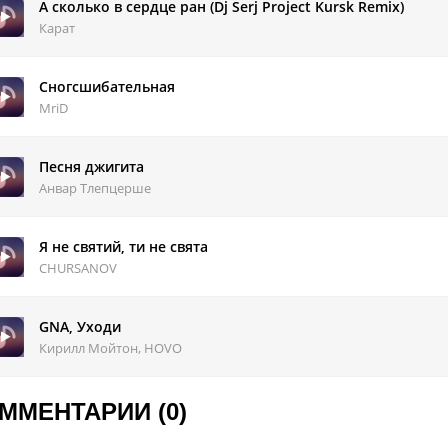
битый двор, где тусуются дети.
А сколько в сердце ран (Dj Serj Project Kursk Remix)
ько щас понял, как им сильно повезло.
Карат
а пределы лечу на комете.
тр знает за меня, качает головой.
Сногсшибательная
уют на споте щас чьи-то дети.
MriD
они ещё не знают, что им повезло!
Песня джигита
Анвар Тлепцерше
Я не святий, ти не свята
CHURSANOV
GNA, Уходи
Кирилл Мойтон, HOVO
ММЕНТАРИИ (0)