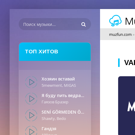
muzfun.com
ТОП ХИТОВ
VA
Хозяин вставай
5mewment, MIGAS
Я буду пить ведрами
Гаязов Бразер
SENİ GÖRMEDEN ÖNCE
Shawty, Bedo
Гандзя