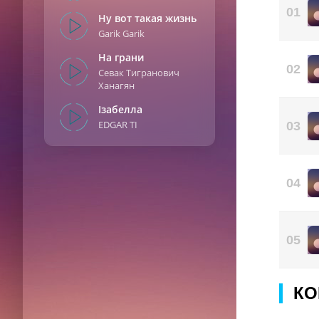
Раз
01
Ну вот такая жизнь
Тол
Garik Garik
Я з
Цен
На грани
02
Севак Тигранович
Тус
Ханагян
Но 
Ізабелла
EDGAR TI
03
04
05
КО