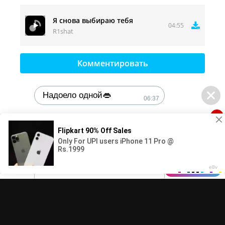
Я снова выбираю тебя
04:55
R1shat
Комментировать
Надоело одной👄
06:37
1
🔞Может, изменим это?💦
DMCA
Контакты
06:37
© 2025-2026 MuzFun.com | Правообладателям - adm.dmca@gmail.com