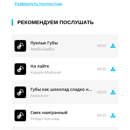
Она светлее тонера возле поста такая уютная,
Развернуть полностью
типа костра.
Что же теперь она так непроста !
РЕКОМЕНДУЕМ ПОСЛУШАТЬ
Пухлые Губы
04:55
Мэйби Бэйби
На лайте
04:55
Кирилл Майский
Губы как шоколад сладко немыслимо
04:55
Анна Асти
Смех наигранный
04:55
Роберт Катчиев