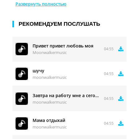
Я иду через шум и грязь
Развернуть полностью
РЕКОМЕНДУЕМ ПОСЛУШАТЬ
Привет привет любовь моя
04:55
Moonwalkermusic
шучу
04:55
moonwalkermusic
Завтра на работу мне а сегодня тишина
04:55
moonwalkermusic
Мама отдыхай
04:55
moonwalkermusic