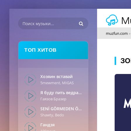
muzfun.com
ТОП ХИТОВ
ЗО
Хозяин вставай
5mewment, MIGAS
Я буду пить ведрами
Гаязов Бразер
SENİ GÖRMEDEN ÖNCE
Shawty, Bedo
Гандзя