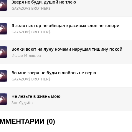
про грех мой говорите.
Зверя не буди, душой не тлею
 скажите в глаза.
GAYAZOV$ BROTHER$
е прятал свою правду,.
на вам видна.
Я золотых гор не обещал красивых слов не говори
 двери открыты, заходи, если смел.
GAYAZOV$ BROTHER$
таких смельчаков я в глаза не узрел.
Волки воют на луну ночами нарушая тишину покой
Ислам Итляшев
Во мне зверя не буди в любовь не верю
GAYAZOV$ BROTHER$
Не лезьте в жизнь мою
Зов Судьбы
ММЕНТАРИИ (0)