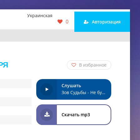
Украинская
0
Авторизация
РЯ
В избранное
Слушать
Зов Судьбы - Не будите во мне зверя
Скачать mp3