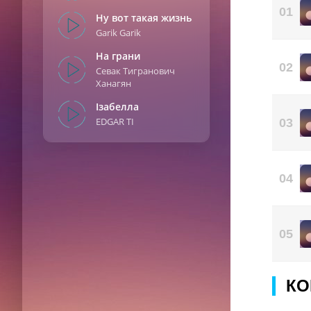
Вы 
01
Ну вот такая жизнь
Так
Garik Garik
Я н
И о
На грани
02
Севак Тигранович
Мои
Ханагян
Но 
Ізабелла
EDGAR TI
03
04
05
КО