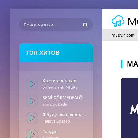
muzfun.com
ТОП ХИТОВ
MA
Хозяин вставай
5mewment, MIGAS
SENİ GÖRMEDEN ÖNCE
Shawty, Bedo
Я буду пить ведрами
Гаязов Бразер
Гандзя