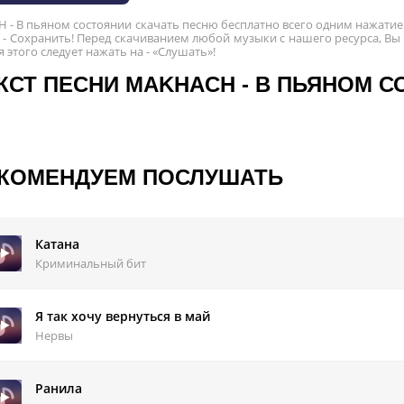
- В пьяном состоянии скачать песню бесплатно всего одним нажатием
- Сохранить! Перед скачиванием любой музыки с нашего ресурса, Вы
ля этого следует нажать на - «Слушать»!
КСТ ПЕСНИ MAKHACH - В ПЬЯНОМ 
КОМЕНДУЕМ ПОСЛУШАТЬ
Катана
Криминальный бит
Я так хочу вернуться в май
Нервы
Ранила