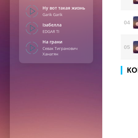
Ну вот такая жизнь
Garik Garik
04
Ізабелла
EDGAR TI
На грани
05
Севак Тигранович
Ханагян
КО