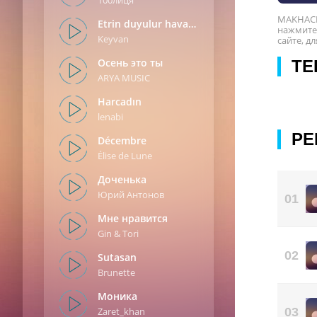
100лиця
MAKHACH 
Etrin duyulur havada
нажмите 
Keyvan
сайте, д
Oсень это ты
ТЕ
ARYA MUSIC
Harcadın
lenabi
РЕ
Décembre
Élise de Lune
Доченька
Юрий Антонов
01
Мне нравится
Gin & Tori
02
Sutasan
Brunette
Моника
03
Zaret_khan