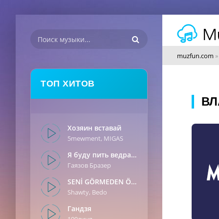
muzfun.com
ТОП ХИТОВ
ВЛ
Хозяин вставай
5mewment, MIGAS
Я буду пить ведрами
Гаязов Бразер
SENİ GÖRMEDEN ÖNCE
Shawty, Bedo
Гандзя