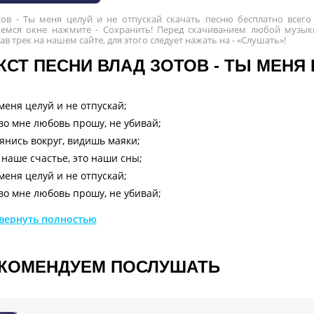
тов - Ты меня целуй и не отпускай скачать песню бесплатно всего
емся окне нажмите - Сохранить! Перед скачиванием любой музыки
в трек на нашем сайте, для этого следует нажать на - «Слушать»!
КСТ ПЕСНИ ВЛАД ЗОТОВ - ТЫ МЕНЯ
меня целуй и не отпускай;
во мне любовь прошу, не убивай;
янись вокруг, видишь маяки;
 наше счастье, это наши сны;
меня целуй и не отпускай;
во мне любовь прошу, не убивай;
янись вокруг видишь маяки;
вернуть полностью
 наше счастье, это наши сны;
меня целуй и не отпускай;
во мне любовь прошу, не убивай;
КОМЕНДУЕМ ПОСЛУШАТЬ
янись вокруг видишь маяки;
 наше счастье, это наши сны;