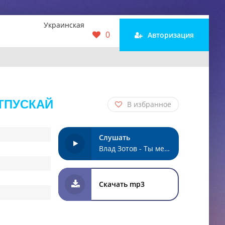
Украинская
0
Авторизация
ТПУСКАЙ
В избранное
Слушать
Влад Зотов - Ты меня целуй и не отпускай
Скачать mp3