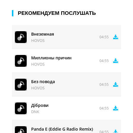
Ты как движ, как Милан, Париж!
РЕКОМЕНДУЕМ ПОСЛУШАТЬ
Внеземная
04:55
HOVOS
Миллионы причин
04:55
HOVOS
Без повода
04:55
HOVOS
Діброви
04:55
DNK
Panda E (Eddie G Radio Remix)
04:55