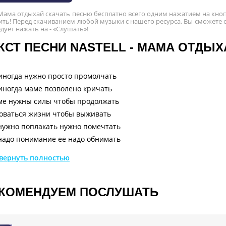
- Мама отдыхай скачать песню бесплатно всего одним нажатием на кно
ить! Перед скачиванием любой музыки с нашего ресурса, Вы сможете о
едует нажать на - «Слушать»!
КСТ ПЕСНИ NASTELL - МАМА ОТДЫХ
иногда нужно просто промолчать
иногда маме позволено кричать
е нужны силы чтобы продолжать
оваться жизни чтобы выживать
нужно поплакать нужно помечтать
надо понимание её надо обнимать
а любит сказки сказки о любви
вернуть полностью
я сама уставшая глубоко внутри
а устала маме надо отдохнуть
а очень хочет сесть передохнуть
КОМЕНДУЕМ ПОСЛУШАТЬ
 может всё может мир перевернуть