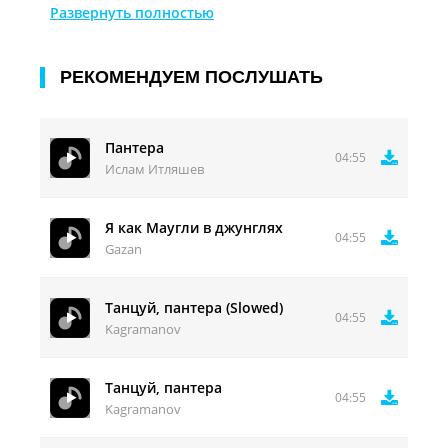
Если она море то я дайвер
Развернуть полностью
Ты хотела только кайфа
Теперь выдавай мне свои тайны
РЕКОМЕНДУЕМ ПОСЛУШАТЬ
Пантера
04:55
Ислам Итляшев
Я как Маугли в джунглях
04:55
Gazan
Танцуй, пантера (Slowed)
04:55
Kagramanov
Танцуй, пантера
04:55
Kagramanov