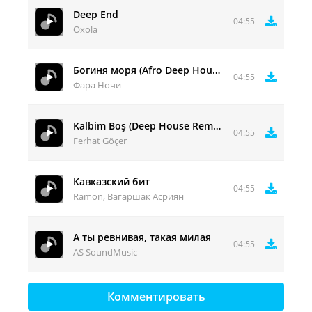
Deep End
04:55
Oxola
Богиня моря (Afro Deep House Cover)
04:55
Фара Ночи
Kalbim Boş (Deep House Remix)
04:55
Ferhat Göçer
Кавказский бит
04:55
Ramon, Вагаршак Асриян
А ты ревнивая, такая милая
04:55
AS SoundMusic
Комментировать