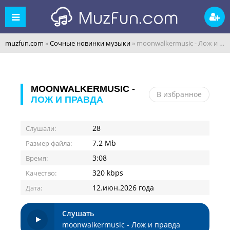
muzfun.com
»
Сочные новинки музыки
» moonwalkermusic - Лож и правда
MOONWALKERMUSIC -
В избранное
ЛОЖ И ПРАВДА
28
Слушали:
7.2 Mb
Размер файла:
3:08
Время:
320 kbps
Качество:
12.июн.2026 года
Дата:
Слушать
moonwalkermusic - Лож и правда