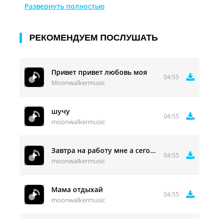
Ложь и правда!
Развернуть полностью
РЕКОМЕНДУЕМ ПОСЛУШАТЬ
Привет привет любовь моя
04:55
Moonwalkermusic
шучу
04:55
moonwalkermusic
Завтра на работу мне а сегодня тишина
04:55
moonwalkermusic
Мама отдыхай
04:55
moonwalkermusic