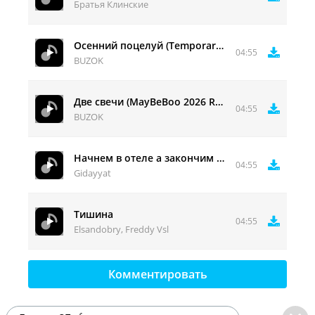
Братья Клинские
Осенний поцелуй (Temporarily Boo 2026 Remix)
04:55
BUZOK
Две свечи (MayBeBoo 2026 Remix)
04:55
BUZOK
Начнем в отеле а закончим на берегу (Версия 2026)
04:55
Gidayyat
Тишина
04:55
Elsandobry, Freddy Vsl
Комментировать