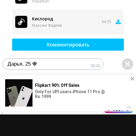
Hayastan
уровнем моря.
Кислород
04:55
Максим Фадеев
Комментировать
Дарья, 25 🍓
20:31
1
Сделаешь мне👅❓ в долгу не
останусь👄
DMCA
Контакты
20:31
© 2025-2026 MuzFun.com | Правообладателям - adm.dmca@gmail.com