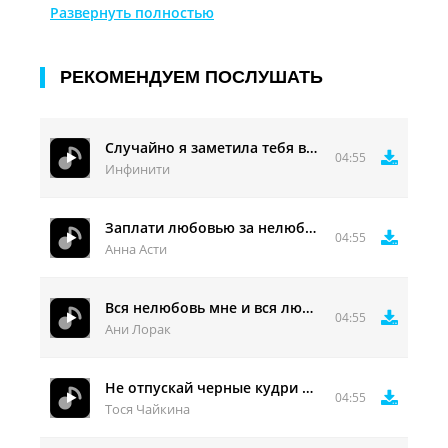
Ночью хоть волком вой;
Развернуть полностью
Губишь желая вновь;
Ранит тебя его не любовь, не любовь,;
Сердце остановить, не беги, не беги.
РЕКОМЕНДУЕМ ПОСЛУШАТЬ
Он стал чужим, смирись!
Случайно я заметила тебя в такси
04:55
Инфинити
Заплати любовью за нелюбовь, залечи
04:55
Анна Асти
Вся нелюбовь мне и вся любовь мне
04:55
Ани Лорак
Не отпускай черные кудри мне непривычно
04:55
Тося Чайкина