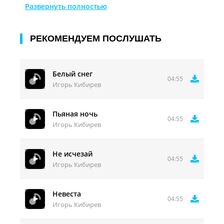
Беззвучно на цветы ложится и пустота вокруг
Развернуть полностью
звенит!
И без тебя вдаль время мчится !
РЕКОМЕНДУЕМ ПОСЛУШАТЬ
Белый снег
04:55
Игорь Кибирев
Пьяная ночь
04:55
Игорь Кибирев
Не исчезай
04:55
Игорь Кибирев
Невеста
04:55
Игорь Кибирев