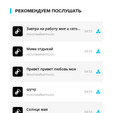
РЕКОМЕНДУЕМ ПОСЛУШАТЬ
Завтра на работу мне а сегодня тишина
04:55
moonwalkermusic
Мама отдыхай
04:55
moonwalkermusic
Привет привет любовь моя
04:55
Moonwalkermusic
шучу
04:55
moonwalkermusic
Солнце мая
04:55