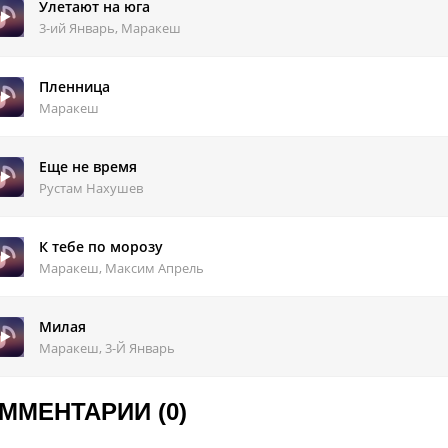
-дам, дарам-дам.
Улетают на юга
-дам, дарам-дам.
3-ий Январь, Маракеш
-дам, дарам-дам.
-дам, дарам-дам.
Пленница
Маракеш
Еще не время
Рустам Нахушев
К тебе по морозу
Маракеш, Максим Апрель
Милая
Маракеш, 3-Й Январь
ММЕНТАРИИ (0)