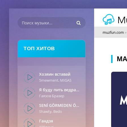
muzfun.com
ТОП ХИТОВ
МА
Хозяин вставай
5mewment, MIGAS
Я буду пить ведрами
Гаязов Бразер
SENİ GÖRMEDEN ÖNCE
Shawty, Bedo
Гандзя