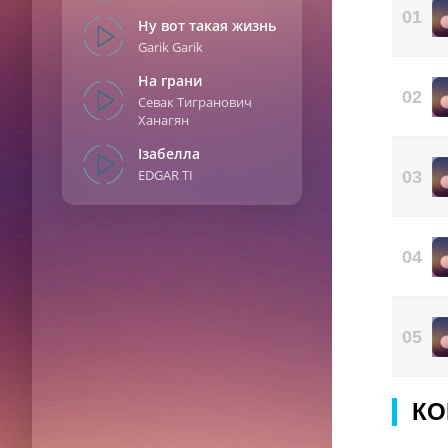
Дам
01
Ну вот такая жизнь
Дам
Garik Garik
Дам
Дам
На грани
02
Севак Тигранович
Ханагян
Ізабелла
EDGAR TI
03
04
05
КО