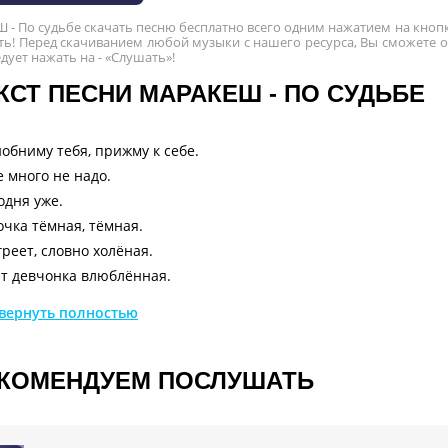
- По судьбе скачать песню бесплатно всего одним нажатием на кнопк
ь! Перед скачиванием любой музыки с нашего ресурса, Вы сможете оз
едует нажать на - «Слушать»!
КСТ ПЕСНИ МАРАКЕШ - ПО СУДЬБЕ
обниму тебя, прижму к себе.
 много не надо.
одня уже.
очка тёмная, тёмная.
греет, словно холёная.
т девчонка влюблённая.
в меня.
вернуть полностью
ы парнишку за всё прости!
ь и присел он по глупости.
ь не бывает той радости.
КОМЕНДУЕМ ПОСЛУШАТЬ
 любви.
-дам, дарам-дам.