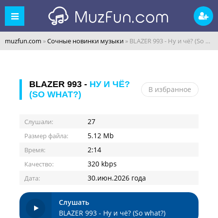
muzfun.com
»
Сочные новинки музыки
» BLAZER 993 - Ну и чё? (So what?)
BLAZER 993 -
НУ И ЧЁ?
В избранное
(SO WHAT?)
27
Слушали:
5.12 Mb
Размер файла:
2:14
Время:
320 kbps
Качество:
30.июн.2026 года
Дата:
Слушать
BLAZER 993 - Ну и чё? (So what?)