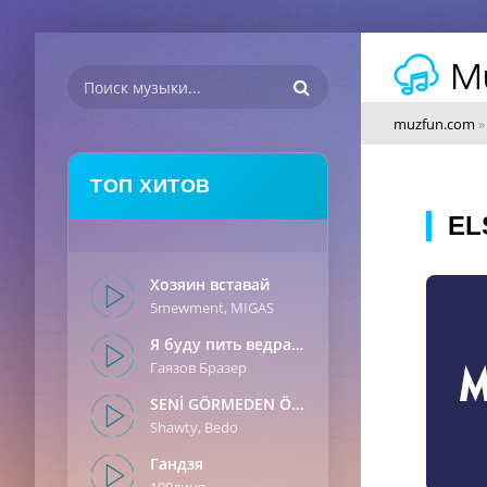
muzfun.com
ТОП ХИТОВ
EL
Хозяин вставай
5mewment, MIGAS
Я буду пить ведрами
Гаязов Бразер
SENİ GÖRMEDEN ÖNCE
Shawty, Bedo
Гандзя