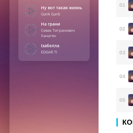
Не 
01
Ну вот такая жизнь
В э
Garik Garik
Не 
В э
На грани
02
Севак Тигранович
Ханагян
Ізабелла
EDGAR TI
03
04
05
КО