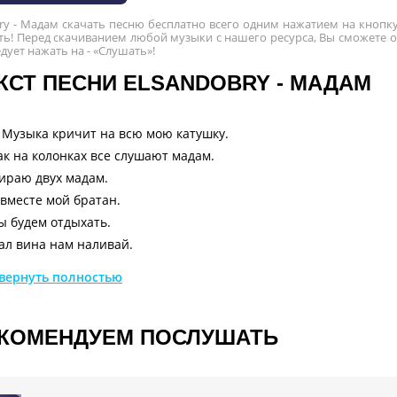
ry - Мадам скачать песню бесплатно всего одним нажатием на кнопку
ь! Перед скачиванием любой музыки с нашего ресурса, Вы сможете оз
едует нажать на - «Слушать»!
КСТ ПЕСНИ ELSANDOBRY - МАДАМ
 Музыка кричит на всю мою катушку.
ак на колонках все слушают мадам.
ираю двух мадам.
 вместе мой братан.
ы будем отдыхать.
ал вина нам наливай.
ираю двух мадам.
вернуть полностью
 вместе мой братан.
ы будем отдыхать.
ал вина нам наливай.
КОМЕНДУЕМ ПОСЛУШАТЬ
переживай мой братка.
той жизни все не так гладко.