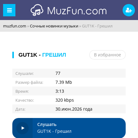
muzfun.com
»
Сочные новинки музыки
» GUT1K - Грешил
GUT1K -
ГРЕШИЛ
В избранное
77
Слушали:
7.39 Mb
Размер файла:
3:13
Время:
320 kbps
Качество:
30.июн.2026 года
Дата:
Слушать
GUT1K - Грешил