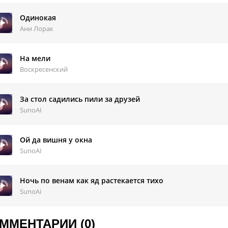
й главный приз
Одинокая
Ани Лорак
На мели
Воскресенский
За стол садились пили за друзей
SunoAI
Ой да вишня у окна
SunoAI
Ночь по венам как яд растекается тихо
SunoAi
ММЕНТАРИИ (0)