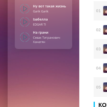
Сво
Ну вот такая жизнь
01
Garik Garik
Ізабелла
EDGAR TI
02
На грани
Севак Тигранович
Ханагян
03
04
05
КО