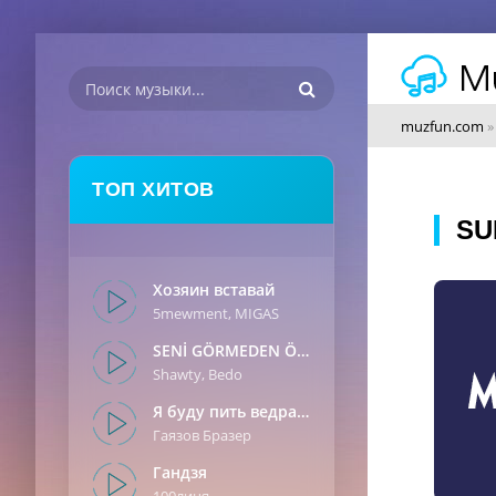
muzfun.com
ТОП ХИТОВ
SU
Хозяин вставай
5mewment, MIGAS
SENİ GÖRMEDEN ÖNCE
Shawty, Bedo
Я буду пить ведрами
Гаязов Бразер
Гандзя