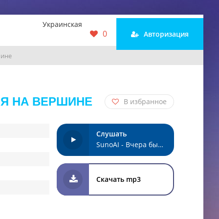
Украинская
0
Авторизация
шине
НЯ НА ВЕРШИНЕ
В избранное
Слушать
SunoAI - Вчера был на мели сегодня на вершине
Скачать mp3